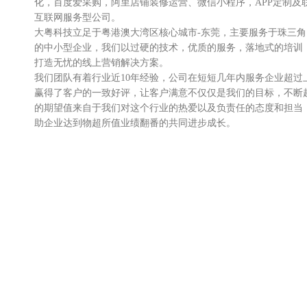
化，百度爱采购，阿里店铺装修运营、微信小程序，APP定制及
互联网服务型公司。
大粤科技立足于粤港澳大湾区核心城市-东莞，主要服务于珠三
的中小型企业，我们以过硬的技术，优质的服务，落地式的培训
打造无忧的线上营销解决方案。
我们团队有着行业近10年经验，公司在短短几年内服务企业超过
赢得了客户的一致好评，让客户满意不仅仅是我们的目标，不断
的期望值来自于我们对这个行业的热爱以及负责任的态度和担当
助企业达到物超所值业绩翻番的共同进步成长。
我们不仅服务