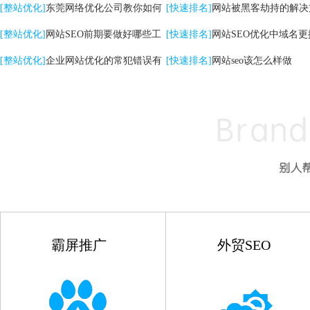
关键词|自然排名优化
[整站优化]
东莞网络优化公司教你如何
高的影响
[快速排名]
网站被黑客劫持的解决
提升网站转化率
[整站优化]
网站SEO前期要做好哪些工
[快速排名]
网站SEO优化中域名更
作
[整站优化]
企业网站优化的常犯错误有
点
[快速排名]
网站seo该怎么样做
哪些
霸屏推广
外贸SEO