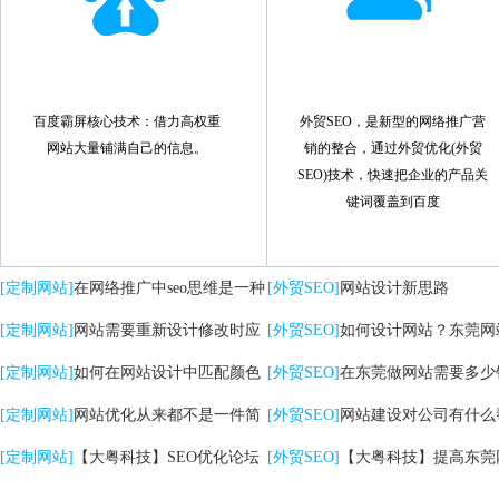
百度霸屏核心技术：借力高权重
外贸SEO，是新型的网络推广营
网站大量铺满自己的信息。
销的整合，通过外贸优化(外贸
SEO)技术，快速把企业的产品关
键词覆盖到百度
[定制网站]
在网络推广中seo思维是一种
[外贸SEO]
网站设计新思路
策略
[定制网站]
网站需要重新设计修改时应
[外贸SEO]
如何设计网站？东莞网
注意哪些问题
[定制网站]
如何在网站设计中匹配颜色
计的核心是什么？
[外贸SEO]
在东莞做网站需要多少
[定制网站]
网站优化从来都不是一件简
[外贸SEO]
网站建设对公司有什么
单的事情
[定制网站]
【大粤科技】SEO优化论坛
助？
[外贸SEO]
【大粤科技】提高东莞