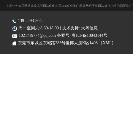
主营业务:东莞网站建设|东莞网站优化|东莞SEO优化推广|品牌网站|手机网站|微信小程序|霸屏推广
139-2293-8042
周一至周六:8:30-18:00 | 技术支持:
大粤信息
1021719774@qq.com
备案号:
粤ICP备18043144号
东莞市东城区东城路283号世博大厦K区1408
[XML]