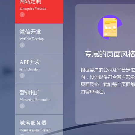
网站定制
Enterprise Website
微信开发
WeChat Develop
APP开发
APP Develop
营销推广
Marketing Promotion
域名服务器
Domain name Server