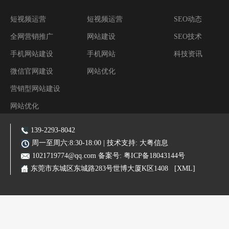
短视频运营
短视频运营
SEO动态
全网营销推广
网站建设
SEO技术
手机网站建设
手机网站
科技资讯
微信官网建设
网站优化
营销型网站建设
网站优化
阿里装修运营
139-2293-8042
主营业务:东莞网站建设|东莞网站优化|东莞SEO优化推广|品牌网站|手机网站|微信小程序|霸屏推广
周一至周六:8:30-18:00 | 技术支持:
大粤信息
1021719774@qq.com
备案号:
粤ICP备18043144号
东莞市东城区东城路283号世博大厦K区1408
[XML]