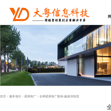
首页
>
服务项目
>
霸屏推广
>
全网霸屏推广案例-鑫燊泽线缆