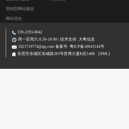
营销型网站建设
网站优化
阿里装修运营
139-2293-8042
主营业务:东莞网站建设|东莞网站优化|东莞SEO优化推广|品牌网站|手机网站|微信小程序|霸屏推广
周一至周六:8:30-18:00 | 技术支持:
大粤信息
1021719774@qq.com
备案号:
粤ICP备18043144号
东莞市东城区东城路283号世博大厦K区1408
[XML]