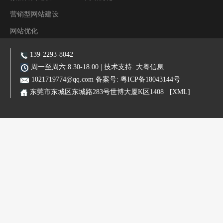
营销型网站建设
网站优化
阿里装修运营
139-2293-8042
主营业务:东莞网站建设|东莞网站优化|东莞SEO优化推广|品牌网站|手机网站|微信小程序|霸屏推广
周一至周六:8:30-18:00 | 技术支持:
大粤信息
1021719774@qq.com
备案号:
粤ICP备18043144号
东莞市东城区东城路283号世博大厦K区1408
[XML]