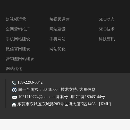
短视频运营
短视频运营
SEO动态
全网营销推广
网站建设
SEO技术
手机网站建设
手机网站
科技资讯
微信官网建设
网站优化
营销型网站建设
网站优化
阿里装修运营
139-2293-8042
主营业务:东莞网站建设|东莞网站优化|东莞SEO优化推广|品牌网站|手机网站|微信小程序|霸屏推广
周一至周六:8:30-18:00 | 技术支持:
大粤信息
1021719774@qq.com
备案号:
粤ICP备18043144号
东莞市东城区东城路283号世博大厦K区1408
[XML]