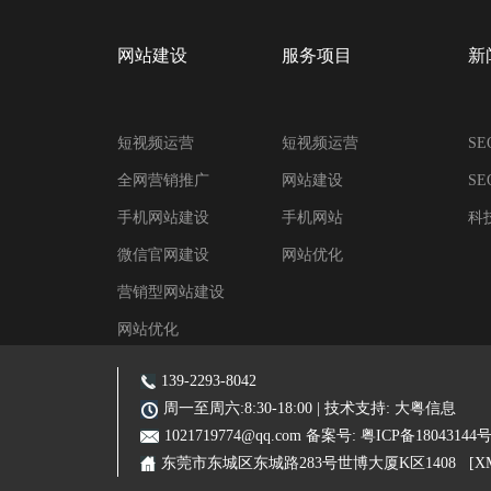
网站建设
服务项目
新
短视频运营
短视频运营
S
全网营销推广
网站建设
S
手机网站建设
手机网站
科
微信官网建设
网站优化
营销型网站建设
网站优化
阿里装修运营
139-2293-8042
主营业务:东莞网站建设|东莞网站优化|东莞SEO优化推广|品牌网站|手机网站|
周一至周六:8:30-18:00 | 技术支持:
大粤信息
1021719774@qq.com
备案号:
粤ICP备18043144
东莞市东城区东城路283号世博大厦K区1408
[X