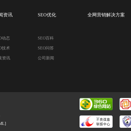
闻资讯
SEO优化
全网营销解决方案
EO动态
SEO百科
EO技术
SEO问答
技资讯
公司新闻
微信小程序|霸屏推广|百度爱采购
号
ML]