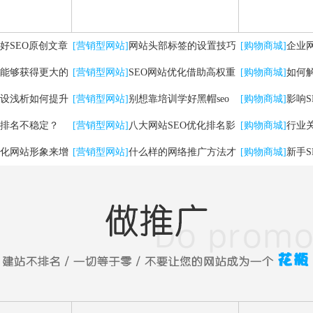
好SEO原创文章
[营销型网站]
网站头部标签的设置技巧
[购物商城]
企业
能够获得更大的
及优化方法
[营销型网站]
SEO网站优化借助高权重
有哪些
[购物商城]
如何
设浅析如何提升
自媒体平台实现快速排名
[营销型网站]
别想靠培训学好黑帽seo
[购物商城]
影响
排名不稳定？
[营销型网站]
八大网站SEO优化排名影
[购物商城]
行业
化网站形象来增
响因素
[营销型网站]
什么样的网络推广方法才
法
[购物商城]
新手
能带来实在流量！
问题