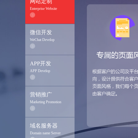
网站定制
Enterprise Website
微信开发
WeChat Develop
APP开发
APP Develop
营销推广
Marketing Promotion
域名服务器
Domain name Server