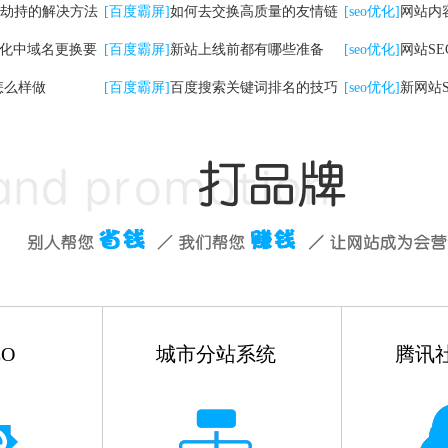
劫持的解决方法
检查工作
[百度霸屏]
如何去交换高质量的友情链
[seo优化]
网站内
优化中域名更换要
接
[百度霸屏]
新站上线前都有哪些准备
些
[seo优化]
网站S
怎么样做
[百度霸屏]
百度搜索关键词排名的技巧
有哪些
[seo优化]
新网站
如何做
O
城市分站系统
腾讯