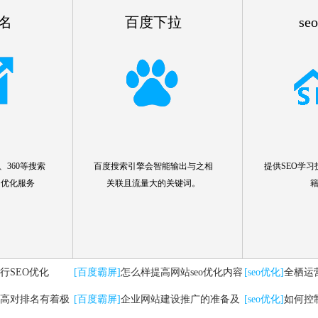
名
百度下拉
se
360等搜索
百度搜索引擎会智能输出与之相
提供SEO学习
名优化服务
关联且流量大的关键词。
行SEO优化
[百度霸屏]
怎么样提高网站seo优化内容
[seo优化]
全栖运
高对排名有着极
[百度霸屏]
企业网站建设推广的准备及
要注意哪些问题
[seo优化]
如何控