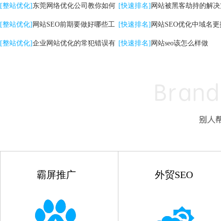
关键词|自然排名优化
[整站优化]
东莞网络优化公司教你如何
高的影响
[快速排名]
网站被黑客劫持的解决
提升网站转化率
[整站优化]
网站SEO前期要做好哪些工
[快速排名]
网站SEO优化中域名更
作
[整站优化]
企业网站优化的常犯错误有
点
[快速排名]
网站seo该怎么样做
哪些
霸屏推广
外贸SEO