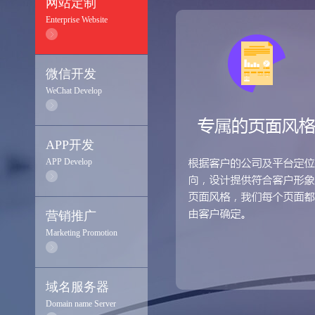
网站定制
Enterprise Website
微信开发
WeChat Develop
APP开发
APP Develop
营销推广
Marketing Promotion
域名服务器
Domain name Server