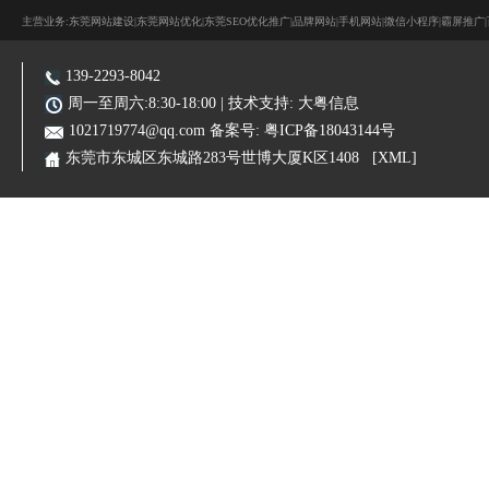
主营业务:东莞网站建设|东莞网站优化|东莞SEO优化推广|品牌网站|手机网站|微信小程序|霸屏推广
139-2293-8042
周一至周六:8:30-18:00 | 技术支持:
大粤信息
1021719774@qq.com
备案号:
粤ICP备18043144号
东莞市东城区东城路283号世博大厦K区1408
[XML]