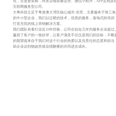
化，百度爱采购，阿里店铺装修运营、微信小程序，APP定制及
互联网服务型公司。
大粤科技立足于粤港澳大湾区核心城市-东莞，主要服务于珠三
的中小型企业，我们以过硬的技术，优质的服务，落地式的培训
打造无忧的线上营销解决方案。
我们团队有着行业近10年经验，公司在短短几年内服务企业超过
赢得了客户的一致好评，让客户满意不仅仅是我们的目标，不断
的期望值来自于我们对这个行业的热爱以及负责任的态度和担当
助企业达到物超所值业绩翻番的共同进步成长。
我们不仅服务