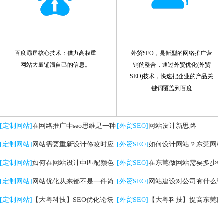
百度霸屏核心技术：借力高权重
外贸SEO，是新型的网络推广营
网站大量铺满自己的信息。
销的整合，通过外贸优化(外贸
SEO)技术，快速把企业的产品关
键词覆盖到百度
[定制网站]
在网络推广中seo思维是一种
[外贸SEO]
网站设计新思路
策略
[定制网站]
网站需要重新设计修改时应
[外贸SEO]
如何设计网站？东莞网
注意哪些问题
[定制网站]
如何在网站设计中匹配颜色
计的核心是什么？
[外贸SEO]
在东莞做网站需要多少
[定制网站]
网站优化从来都不是一件简
[外贸SEO]
网站建设对公司有什么
单的事情
[定制网站]
【大粤科技】SEO优化论坛
助？
[外贸SEO]
【大粤科技】提高东莞