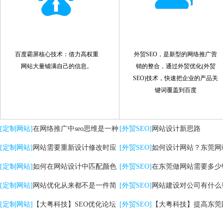
百度霸屏核心技术：借力高权重
外贸SEO，是新型的网络推广营
网站大量铺满自己的信息。
销的整合，通过外贸优化(外贸
SEO)技术，快速把企业的产品关
键词覆盖到百度
[定制网站]
在网络推广中seo思维是一种
[外贸SEO]
网站设计新思路
策略
[定制网站]
网站需要重新设计修改时应
[外贸SEO]
如何设计网站？东莞网
注意哪些问题
[定制网站]
如何在网站设计中匹配颜色
计的核心是什么？
[外贸SEO]
在东莞做网站需要多少
[定制网站]
网站优化从来都不是一件简
[外贸SEO]
网站建设对公司有什么
单的事情
[定制网站]
【大粤科技】SEO优化论坛
助？
[外贸SEO]
【大粤科技】提高东莞