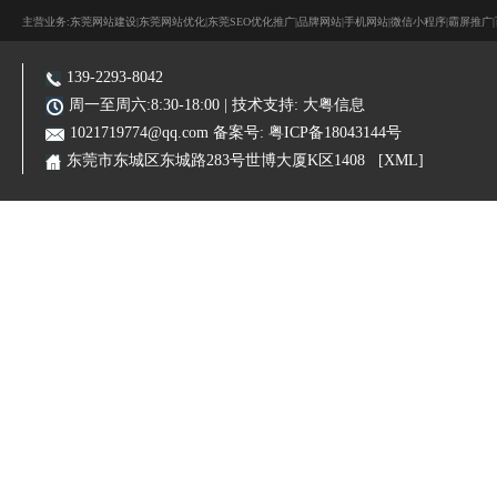
主营业务:东莞网站建设|东莞网站优化|东莞SEO优化推广|品牌网站|手机网站|微信小程序|霸屏推广
139-2293-8042
周一至周六:8:30-18:00 | 技术支持:
大粤信息
1021719774@qq.com
备案号:
粤ICP备18043144号
东莞市东城区东城路283号世博大厦K区1408
[XML]