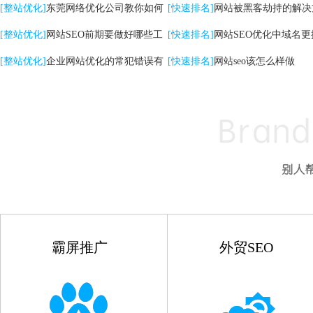
关键词|自然排名优化
[整站优化]
东莞网络优化公司教你如何
高的影响
[快速排名]
网站被黑客劫持的解决
提升网站转化率
[整站优化]
网站SEO前期要做好哪些工
[快速排名]
网站SEO优化中域名更
作
[整站优化]
企业网站优化的常犯错误有
点
[快速排名]
网站seo该怎么样做
哪些
霸屏推广
外贸SEO