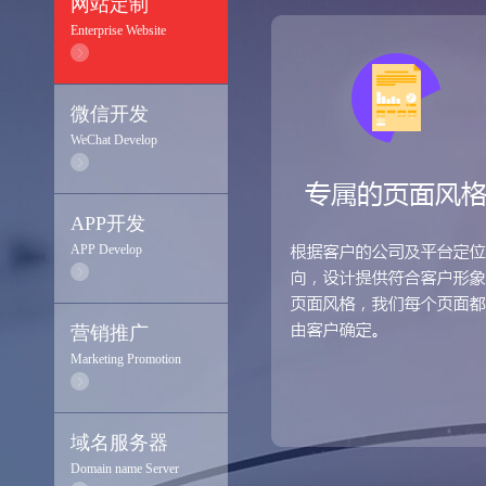
网站定制
Enterprise Website
微信开发
WeChat Develop
APP开发
APP Develop
营销推广
Marketing Promotion
域名服务器
Domain name Server