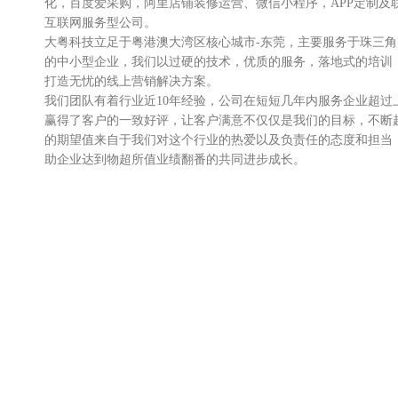
化，百度爱采购，阿里店铺装修运营、微信小程序，APP定制及
互联网服务型公司。
大粤科技立足于粤港澳大湾区核心城市-东莞，主要服务于珠三
的中小型企业，我们以过硬的技术，优质的服务，落地式的培训
打造无忧的线上营销解决方案。
我们团队有着行业近10年经验，公司在短短几年内服务企业超过
赢得了客户的一致好评，让客户满意不仅仅是我们的目标，不断
的期望值来自于我们对这个行业的热爱以及负责任的态度和担当
助企业达到物超所值业绩翻番的共同进步成长。
我们不仅服务