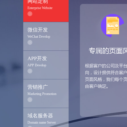
网站定制
Enterprise Website
微信开发
WeChat Develop
APP开发
APP Develop
营销推广
Marketing Promotion
域名服务器
Domain name Server