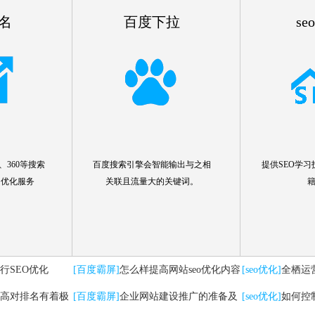
名
百度下拉
se
360等搜索
百度搜索引擎会智能输出与之相
提供SEO学习
名优化服务
关联且流量大的关键词。
行SEO优化
[百度霸屏]
怎么样提高网站seo优化内容
[seo优化]
全栖运
高对排名有着极
[百度霸屏]
企业网站建设推广的准备及
要注意哪些问题
[seo优化]
如何控