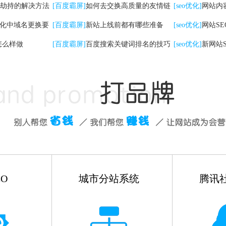
劫持的解决方法
检查工作
[百度霸屏]
如何去交换高质量的友情链
[seo优化]
网站内
优化中域名更换要
接
[百度霸屏]
新站上线前都有哪些准备
些
[seo优化]
网站S
怎么样做
[百度霸屏]
百度搜索关键词排名的技巧
有哪些
[seo优化]
新网站
如何做
O
城市分站系统
腾讯