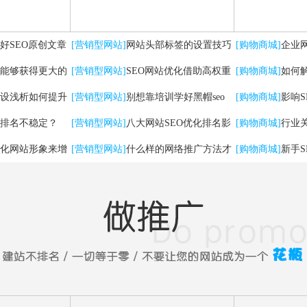
好SEO原创文章
[营销型网站]
网站头部标签的设置技巧
[购物商城]
企业
能够获得更大的
及优化方法
[营销型网站]
SEO网站优化借助高权重
有哪些
[购物商城]
如何
设浅析如何提升
自媒体平台实现快速排名
[营销型网站]
别想靠培训学好黑帽seo
[购物商城]
影响
排名不稳定？
[营销型网站]
八大网站SEO优化排名影
[购物商城]
行业
化网站形象来增
响因素
[营销型网站]
什么样的网络推广方法才
法
[购物商城]
新手
能带来实在流量！
问题