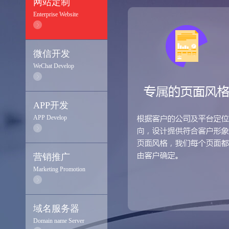
网站定制
Enterprise Website
微信开发
WeChat Develop
APP开发
APP Develop
营销推广
Marketing Promotion
域名服务器
Domain name Server