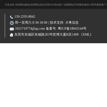
主营业务:东莞网站建设|东莞网站优化|东莞SEO优化推广|品牌网站|手机网站|微信小程序|霸屏推广
139-2293-8042
周一至周六:8:30-18:00 | 技术支持:
大粤信息
1021719774@qq.com
备案号:
粤ICP备18043144号
东莞市东城区东城路283号世博大厦K区1408
[XML]