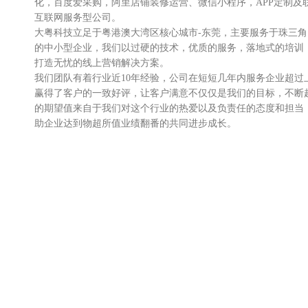
化，百度爱采购，阿里店铺装修运营、微信小程序，APP定制及
互联网服务型公司。
大粤科技立足于粤港澳大湾区核心城市-东莞，主要服务于珠三
的中小型企业，我们以过硬的技术，优质的服务，落地式的培训
打造无忧的线上营销解决方案。
我们团队有着行业近10年经验，公司在短短几年内服务企业超过
赢得了客户的一致好评，让客户满意不仅仅是我们的目标，不断
的期望值来自于我们对这个行业的热爱以及负责任的态度和担当
助企业达到物超所值业绩翻番的共同进步成长。
我们不仅服务