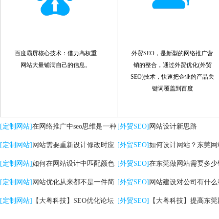
百度霸屏核心技术：借力高权重
外贸SEO，是新型的网络推广营
网站大量铺满自己的信息。
销的整合，通过外贸优化(外贸
SEO)技术，快速把企业的产品关
键词覆盖到百度
[定制网站]
在网络推广中seo思维是一种
[外贸SEO]
网站设计新思路
策略
[定制网站]
网站需要重新设计修改时应
[外贸SEO]
如何设计网站？东莞网
注意哪些问题
[定制网站]
如何在网站设计中匹配颜色
计的核心是什么？
[外贸SEO]
在东莞做网站需要多少
[定制网站]
网站优化从来都不是一件简
[外贸SEO]
网站建设对公司有什么
单的事情
[定制网站]
【大粤科技】SEO优化论坛
助？
[外贸SEO]
【大粤科技】提高东莞