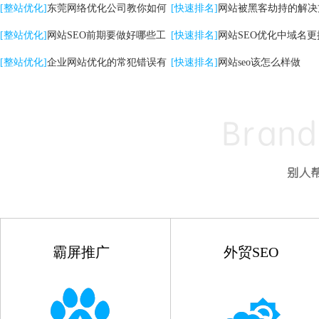
关键词|自然排名优化
[整站优化]
东莞网络优化公司教你如何
高的影响
[快速排名]
网站被黑客劫持的解决
提升网站转化率
[整站优化]
网站SEO前期要做好哪些工
[快速排名]
网站SEO优化中域名更
作
[整站优化]
企业网站优化的常犯错误有
点
[快速排名]
网站seo该怎么样做
哪些
霸屏推广
外贸SEO