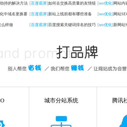
劫持的解决方法
检查工作
[百度霸屏]
如何去交换高质量的友情链
[seo优化]
网站内
优化中域名更换要
接
[百度霸屏]
新站上线前都有哪些准备
些
[seo优化]
网站S
怎么样做
[百度霸屏]
百度搜索关键词排名的技巧
有哪些
[seo优化]
新网站
如何做
O
城市分站系统
腾讯