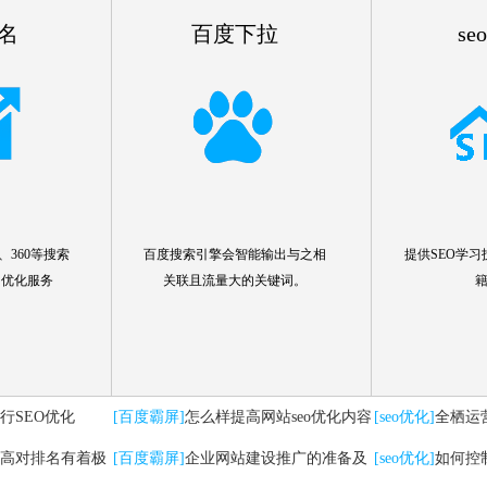
名
百度下拉
se
360等搜索
百度搜索引擎会智能输出与之相
提供SEO学习
名优化服务
关联且流量大的关键词。
行SEO优化
[百度霸屏]
怎么样提高网站seo优化内容
[seo优化]
全栖运
高对排名有着极
[百度霸屏]
企业网站建设推广的准备及
要注意哪些问题
[seo优化]
如何控