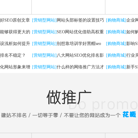
好SEO原创文章
[营销型网站]
网站头部标签的设置技巧
[购物商城]
企业
能够获得更大的
及优化方法
[营销型网站]
SEO网站优化借助高权重
有哪些
[购物商城]
如何
设浅析如何提升
自媒体平台实现快速排名
[营销型网站]
别想靠培训学好黑帽seo
[购物商城]
影响
排名不稳定？
[营销型网站]
八大网站SEO优化排名影
[购物商城]
行业
化网站形象来增
响因素
[营销型网站]
什么样的网络推广方法才
法
[购物商城]
新手
能带来实在流量！
问题