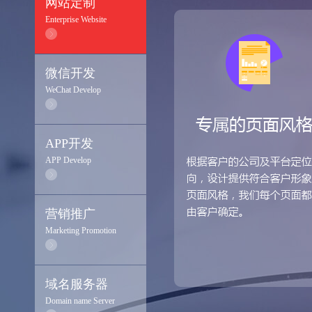
网站定制
Enterprise Website
微信开发
WeChat Develop
APP开发
APP Develop
营销推广
Marketing Promotion
域名服务器
Domain name Server