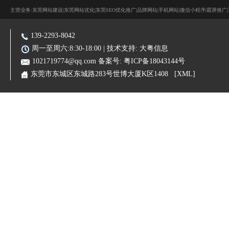
主营业务:东莞网站建设|东莞网站优化|东莞SEO优化推广|品牌网站|手机网站|微信小程序|霸屏推广
139-2293-8042
周一至周六:8:30-18:00 | 技术支持:
大粤信息
1021719774@qq.com
备案号:
粤ICP备18043144号
东莞市东城区东城路283号世博大厦K区1408
[XML]