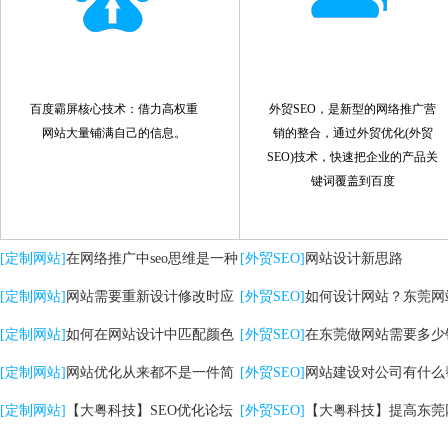
百度霸屏核心技术：借力高权重
外贸SEO，是新型的网络推广营
网站大量铺满自己的信息。
销的整合，通过外贸优化(外贸
SEO)技术，快速把企业的产品关
键词覆盖到百度
[定制网站]
在网络推广中seo思维是一种
[外贸SEO]
网站设计新思路
策略
[定制网站]
网站需要重新设计修改时应
[外贸SEO]
如何设计网站？东莞网
注意哪些问题
[定制网站]
如何在网站设计中匹配颜色
计的核心是什么？
[外贸SEO]
在东莞做网站需要多少
[定制网站]
网站优化从来都不是一件简
[外贸SEO]
网站建设对公司有什么
单的事情
[定制网站]
【大粤科技】SEO优化论坛
助？
[外贸SEO]
【大粤科技】提高东莞