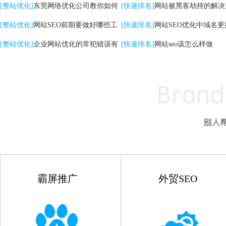
关键词|自然排名优化
[整站优化]
东莞网络优化公司教你如何
高的影响
[快速排名]
网站被黑客劫持的解决
提升网站转化率
[整站优化]
网站SEO前期要做好哪些工
[快速排名]
网站SEO优化中域名更
作
[整站优化]
企业网站优化的常犯错误有
点
[快速排名]
网站seo该怎么样做
哪些
霸屏推广
外贸SEO