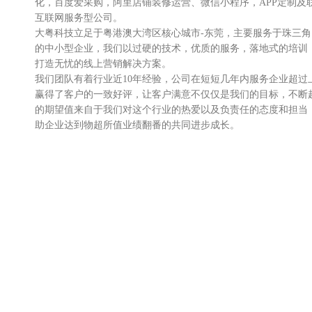
化，百度爱采购，阿里店铺装修运营、微信小程序，APP定制及
互联网服务型公司。
大粤科技立足于粤港澳大湾区核心城市-东莞，主要服务于珠三
的中小型企业，我们以过硬的技术，优质的服务，落地式的培训
打造无忧的线上营销解决方案。
我们团队有着行业近10年经验，公司在短短几年内服务企业超过
赢得了客户的一致好评，让客户满意不仅仅是我们的目标，不断
的期望值来自于我们对这个行业的热爱以及负责任的态度和担当
助企业达到物超所值业绩翻番的共同进步成长。
我们不仅服务