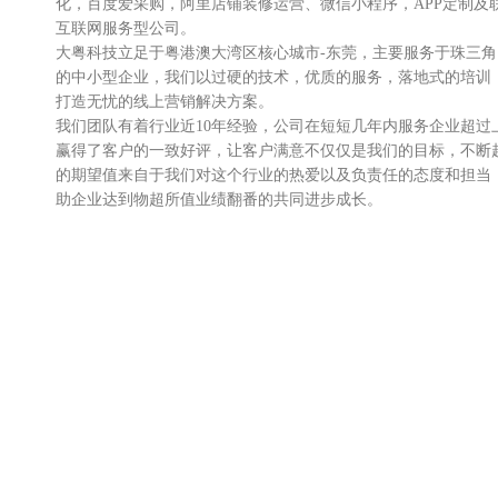
化，百度爱采购，阿里店铺装修运营、微信小程序，APP定制及
互联网服务型公司。
大粤科技立足于粤港澳大湾区核心城市-东莞，主要服务于珠三
的中小型企业，我们以过硬的技术，优质的服务，落地式的培训
打造无忧的线上营销解决方案。
我们团队有着行业近10年经验，公司在短短几年内服务企业超过
赢得了客户的一致好评，让客户满意不仅仅是我们的目标，不断
的期望值来自于我们对这个行业的热爱以及负责任的态度和担当
助企业达到物超所值业绩翻番的共同进步成长。
我们不仅服务