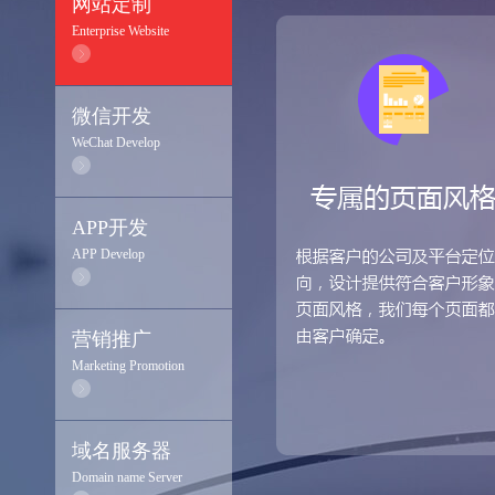
网站定制
Enterprise Website
微信开发
WeChat Develop
APP开发
APP Develop
营销推广
Marketing Promotion
域名服务器
Domain name Server