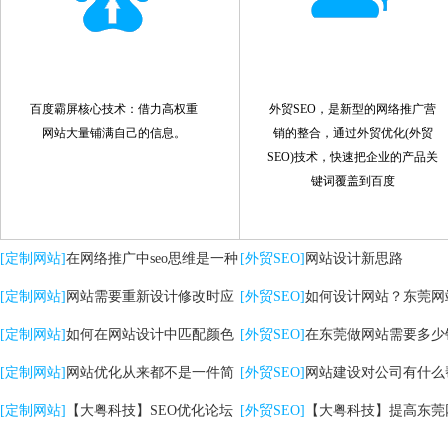
百度霸屏核心技术：借力高权重
外贸SEO，是新型的网络推广营
网站大量铺满自己的信息。
销的整合，通过外贸优化(外贸
SEO)技术，快速把企业的产品关
键词覆盖到百度
[定制网站]
在网络推广中seo思维是一种
[外贸SEO]
网站设计新思路
策略
[定制网站]
网站需要重新设计修改时应
[外贸SEO]
如何设计网站？东莞网
注意哪些问题
[定制网站]
如何在网站设计中匹配颜色
计的核心是什么？
[外贸SEO]
在东莞做网站需要多少
[定制网站]
网站优化从来都不是一件简
[外贸SEO]
网站建设对公司有什么
单的事情
[定制网站]
【大粤科技】SEO优化论坛
助？
[外贸SEO]
【大粤科技】提高东莞