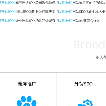
关键词|自然排名优化
[整站优化]
东莞网络优化公司教你如何
高的影响
[快速排名]
网站被黑客劫持的解决
提升网站转化率
[整站优化]
网站SEO前期要做好哪些工
[快速排名]
网站SEO优化中域名更
作
[整站优化]
企业网站优化的常犯错误有
点
[快速排名]
网站seo该怎么样做
哪些
霸屏推广
外贸SEO