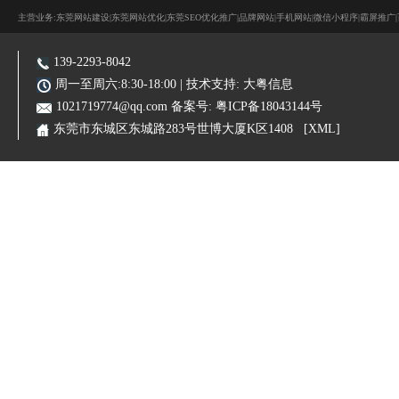
主营业务:东莞网站建设|东莞网站优化|东莞SEO优化推广|品牌网站|手机网站|微信小程序|霸屏推广
139-2293-8042
周一至周六:8:30-18:00 | 技术支持:
大粤信息
1021719774@qq.com
备案号:
粤ICP备18043144号
东莞市东城区东城路283号世博大厦K区1408
[XML]