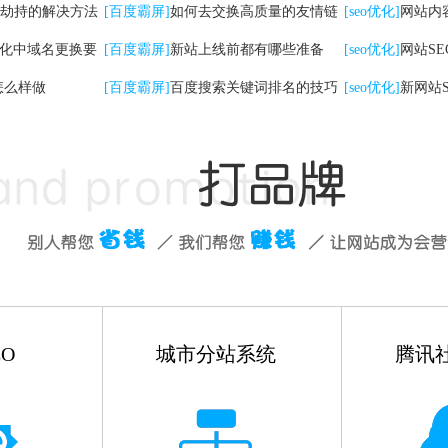
劫持的解决方法
检查工作
[百度霸屏]
如何去交换高质量的友情链
[seo优化]
网站内
优化中域名更换要
接
[百度霸屏]
新站上线前都有哪些准备
些
[seo优化]
网站S
怎么样做
[百度霸屏]
百度搜索关键词排名的技巧
有哪些
[seo优化]
新网站
如何做
O
城市分站系统
腾讯