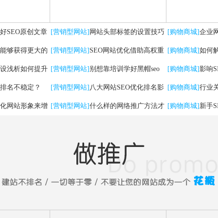
好SEO原创文章
[营销型网站]
网站头部标签的设置技巧
[购物商城]
企业
能够获得更大的
及优化方法
[营销型网站]
SEO网站优化借助高权重
有哪些
[购物商城]
如何
设浅析如何提升
自媒体平台实现快速排名
[营销型网站]
别想靠培训学好黑帽seo
[购物商城]
影响
排名不稳定？
[营销型网站]
八大网站SEO优化排名影
[购物商城]
行业
化网站形象来增
响因素
[营销型网站]
什么样的网络推广方法才
法
[购物商城]
新手
能带来实在流量！
问题