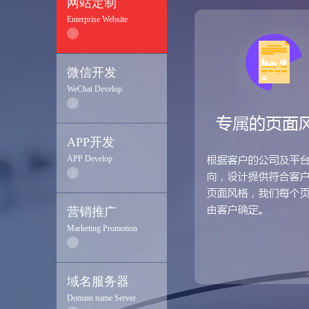
网站定制
Enterprise Website
微信开发
WeChat Develop
APP开发
APP Develop
营销推广
Marketing Promotion
域名服务器
Domain name Server