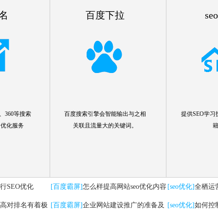
名
百度下拉
se
360等搜索
百度搜索引擎会智能输出与之相
提供SEO学习
名优化服务
关联且流量大的关键词。
行SEO优化
[百度霸屏]
怎么样提高网站seo优化内容
[seo优化]
全栖运
高对排名有着极
[百度霸屏]
企业网站建设推广的准备及
要注意哪些问题
[seo优化]
如何控