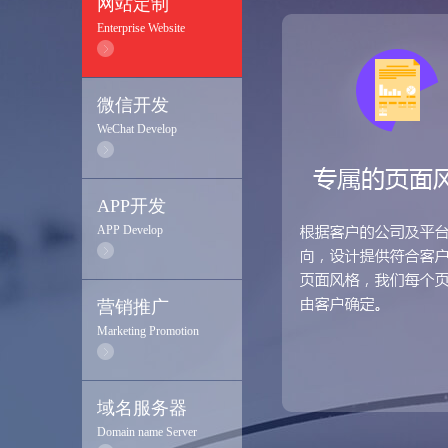
网站定制
Enterprise Website
微信开发
WeChat Develop
APP开发
APP Develop
营销推广
Marketing Promotion
域名服务器
Domain name Server