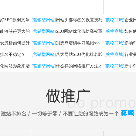
好SEO原创文章
[营销型网站]
网站头部标签的设置技巧
[购物商城]
企业
能够获得更大的
及优化方法
[营销型网站]
SEO网站优化借助高权重
有哪些
[购物商城]
如何
设浅析如何提升
自媒体平台实现快速排名
[营销型网站]
别想靠培训学好黑帽seo
[购物商城]
影响
排名不稳定？
[营销型网站]
八大网站SEO优化排名影
[购物商城]
行业
化网站形象来增
响因素
[营销型网站]
什么样的网络推广方法才
法
[购物商城]
新手
能带来实在流量！
问题