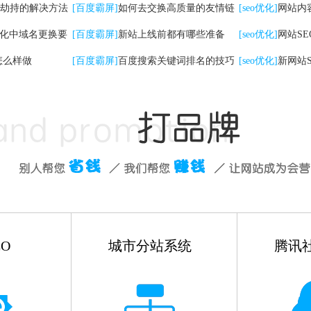
劫持的解决方法
检查工作
[百度霸屏]
如何去交换高质量的友情链
[seo优化]
网站内
优化中域名更换要
接
[百度霸屏]
新站上线前都有哪些准备
些
[seo优化]
网站S
怎么样做
[百度霸屏]
百度搜索关键词排名的技巧
有哪些
[seo优化]
新网站
如何做
O
城市分站系统
腾讯