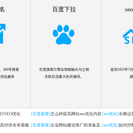
名
百度下拉
se
360等搜索
百度搜索引擎会智能输出与之相
提供SEO学习
名优化服务
关联且流量大的关键词。
行SEO优化
[百度霸屏]
怎么样提高网站seo优化内容
[seo优化]
全栖运
高对排名有着极
[百度霸屏]
企业网站建设推广的准备及
要注意哪些问题
[seo优化]
如何控