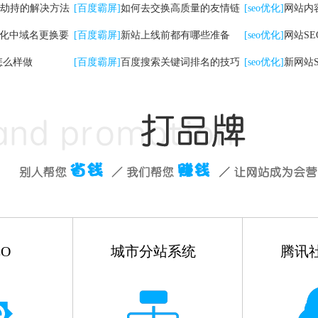
劫持的解决方法
检查工作
[百度霸屏]
如何去交换高质量的友情链
[seo优化]
网站内
优化中域名更换要
接
[百度霸屏]
新站上线前都有哪些准备
些
[seo优化]
网站S
怎么样做
[百度霸屏]
百度搜索关键词排名的技巧
有哪些
[seo优化]
新网站
如何做
O
城市分站系统
腾讯