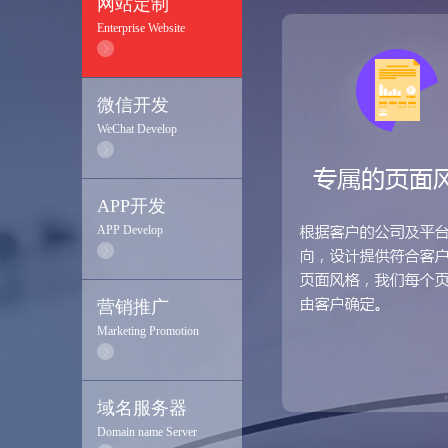
网站定制
Enterprise Website
微信开发
WeChat Develop
APP开发
APP Develop
营销推广
Marketing Promotion
域名服务器
Domain name Server