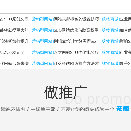
好SEO原创文章
[营销型网站]
网站头部标签的设置技巧
[购物商城]
企业
能够获得更大的
及优化方法
[营销型网站]
SEO网站优化借助高权重
有哪些
[购物商城]
如何
设浅析如何提升
自媒体平台实现快速排名
[营销型网站]
别想靠培训学好黑帽seo
[购物商城]
影响
排名不稳定？
[营销型网站]
八大网站SEO优化排名影
[购物商城]
行业
化网站形象来增
响因素
[营销型网站]
什么样的网络推广方法才
法
[购物商城]
新手
能带来实在流量！
问题