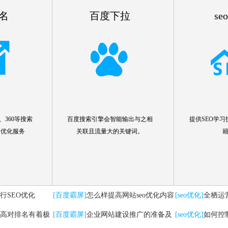
名
百度下拉
se
360等搜索
百度搜索引擎会智能输出与之相
提供SEO学习
名优化服务
关联且流量大的关键词。
行SEO优化
[百度霸屏]
怎么样提高网站seo优化内容
[seo优化]
全栖运
高对排名有着极
[百度霸屏]
企业网站建设推广的准备及
要注意哪些问题
[seo优化]
如何控