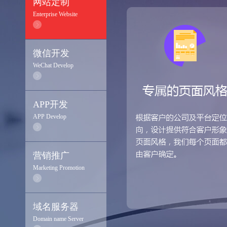
网站定制
Enterprise Website
微信开发
WeChat Develop
APP开发
APP Develop
营销推广
Marketing Promotion
域名服务器
Domain name Server