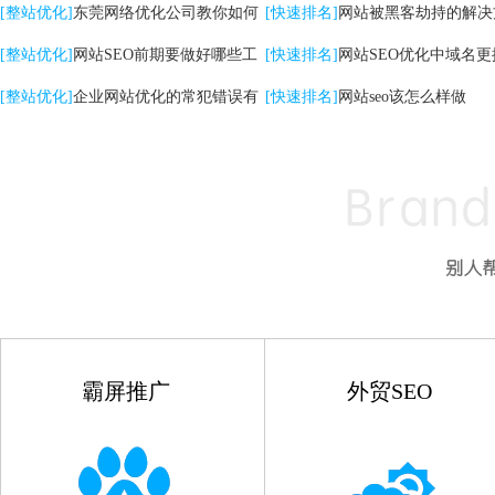
关键词|自然排名优化
[整站优化]
东莞网络优化公司教你如何
高的影响
[快速排名]
网站被黑客劫持的解决
提升网站转化率
[整站优化]
网站SEO前期要做好哪些工
[快速排名]
网站SEO优化中域名更
作
[整站优化]
企业网站优化的常犯错误有
点
[快速排名]
网站seo该怎么样做
哪些
霸屏推广
外贸SEO