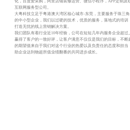
化，百度爱采购，阿里店铺装修运营、微信小程序，APP定制及
互联网服务型公司。
大粤科技立足于粤港澳大湾区核心城市-东莞，主要服务于珠三
的中小型企业，我们以过硬的技术，优质的服务，落地式的培训
打造无忧的线上营销解决方案。
我们团队有着行业近10年经验，公司在短短几年内服务企业超过
赢得了客户的一致好评，让客户满意不仅仅是我们的目标，不断
的期望值来自于我们对这个行业的热爱以及负责任的态度和担当
助企业达到物超所值业绩翻番的共同进步成长。
我们不仅服务