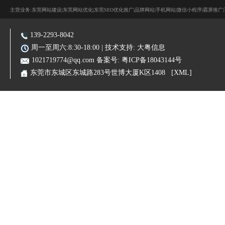
主营业务:东莞网站建设|东莞网站优化|东莞SEO优化推广|品牌网站|手机网站|微信小程序|霸屏推广
139-2293-8042
周一至周六:8:30-18:00 | 技术支持:
大粤信息
1021719774@qq.com
备案号:
粤ICP备18043144号
东莞市东城区东城路283号世博大厦K区1408
[XML]