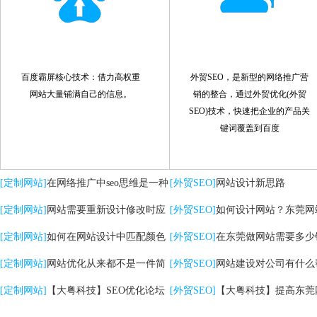
百度霸屏核心技术：借力高权重
外贸SEO，是新型的网络推广营
网站大量铺满自己的信息。
销的整合，通过外贸优化(外贸
SEO)技术，快速把企业的产品关
键词覆盖到百度
[定制网站]
在网络推广中seo思维是一种
[外贸SEO]
网站设计新思路
策略
[定制网站]
网站需要重新设计修改时应
[外贸SEO]
如何设计网站？东莞网
注意哪些问题
[定制网站]
如何在网站设计中匹配颜色
计的核心是什么？
[外贸SEO]
在东莞做网站需要多少
[定制网站]
网站优化从来都不是一件简
[外贸SEO]
网站建设对公司有什么
单的事情
[定制网站]
【大粤科技】SEO优化论坛
助？
[外贸SEO]
【大粤科技】提高东莞