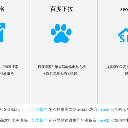
名
百度下拉
se
360等搜索
百度搜索引擎会智能输出与之相
提供SEO学习
名优化服务
关联且流量大的关键词。
行SEO优化
[百度霸屏]
怎么样提高网站seo优化内容
[seo优化]
全栖运
高对排名有着极
[百度霸屏]
企业网站建设推广的准备及
要注意哪些问题
[seo优化]
如何控