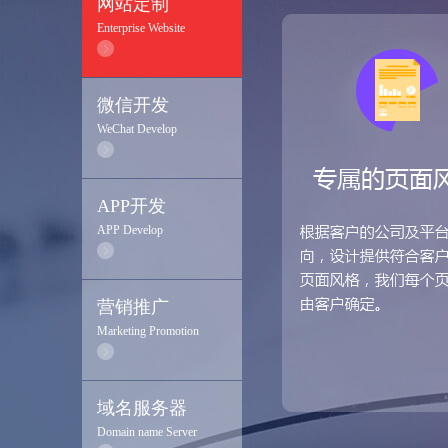
网站定制
Enterprise Website
微信开发
WeChat Develop
APP开发
APP Develop
营销推广
Marketing Promotion
域名服务器
Domain name Server