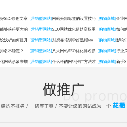
好SEO原创文章
[营销型网站]
网站头部标签的设置技巧
[购物商城]
企业
能够获得更大的
及优化方法
[营销型网站]
SEO网站优化借助高权重
有哪些
[购物商城]
如何
设浅析如何提升
自媒体平台实现快速排名
[营销型网站]
别想靠培训学好黑帽seo
[购物商城]
影响
排名不稳定？
[营销型网站]
八大网站SEO优化排名影
[购物商城]
行业
化网站形象来增
响因素
[营销型网站]
什么样的网络推广方法才
法
[购物商城]
新手
能带来实在流量！
问题