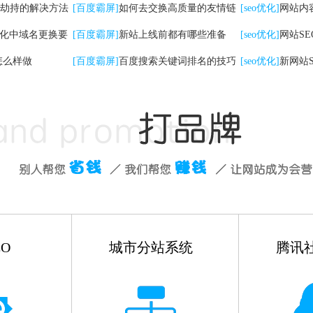
劫持的解决方法
检查工作
[百度霸屏]
如何去交换高质量的友情链
[seo优化]
网站内
优化中域名更换要
接
[百度霸屏]
新站上线前都有哪些准备
些
[seo优化]
网站S
怎么样做
[百度霸屏]
百度搜索关键词排名的技巧
有哪些
[seo优化]
新网站
如何做
O
城市分站系统
腾讯