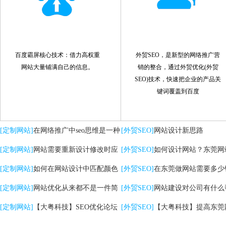
百度霸屏核心技术：借力高权重
外贸SEO，是新型的网络推广营
网站大量铺满自己的信息。
销的整合，通过外贸优化(外贸
SEO)技术，快速把企业的产品关
键词覆盖到百度
[定制网站]
在网络推广中seo思维是一种
[外贸SEO]
网站设计新思路
策略
[定制网站]
网站需要重新设计修改时应
[外贸SEO]
如何设计网站？东莞网
注意哪些问题
[定制网站]
如何在网站设计中匹配颜色
计的核心是什么？
[外贸SEO]
在东莞做网站需要多少
[定制网站]
网站优化从来都不是一件简
[外贸SEO]
网站建设对公司有什么
单的事情
[定制网站]
【大粤科技】SEO优化论坛
助？
[外贸SEO]
【大粤科技】提高东莞