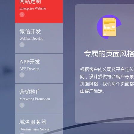
网站定制
Enterprise Website
微信开发
WeChat Develop
APP开发
APP Develop
营销推广
Marketing Promotion
域名服务器
Domain name Server