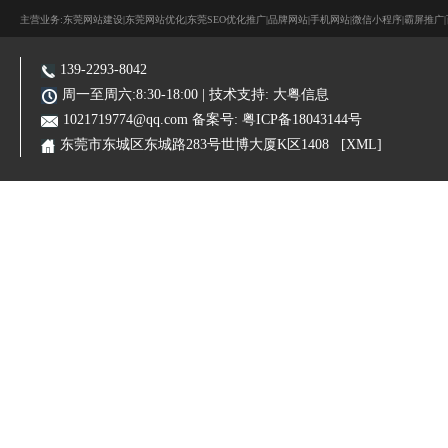
主营业务:东莞网站建设|东莞网站优化|东莞SEO优化推广|品牌网站|手机网站|微信小程序|霸屏推广
139-2293-8042
周一至周六:8:30-18:00 | 技术支持:
大粤信息
1021719774@qq.com
备案号:
粤ICP备18043144号
东莞市东城区东城路283号世博大厦K区1408
[XML]