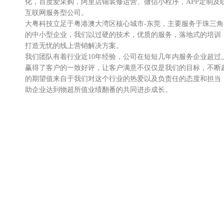
化，百度爱采购，阿里店铺装修运营、微信小程序，APP定制及
互联网服务型公司。
大粤科技立足于粤港澳大湾区核心城市-东莞，主要服务于珠三
的中小型企业，我们以过硬的技术，优质的服务，落地式的培训
打造无忧的线上营销解决方案。
我们团队有着行业近10年经验，公司在短短几年内服务企业超过
赢得了客户的一致好评，让客户满意不仅仅是我们的目标，不断
的期望值来自于我们对这个行业的热爱以及负责任的态度和担当
助企业达到物超所值业绩翻番的共同进步成长。
我们不仅服务