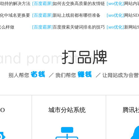
劫持的解决方法
检查工作
[百度霸屏]
如何去交换高质量的友情链
[seo优化]
网站内
优化中域名更换要
接
[百度霸屏]
新站上线前都有哪些准备
些
[seo优化]
网站S
怎么样做
[百度霸屏]
百度搜索关键词排名的技巧
有哪些
[seo优化]
新网站
如何做
O
城市分站系统
腾讯