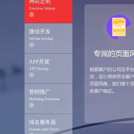
网站定制
Enterprise Website
微信开发
WeChat Develop
APP开发
APP Develop
营销推广
Marketing Promotion
域名服务器
Domain name Server