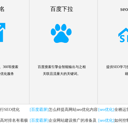
名
百度下拉
se
360等搜索
百度搜索引擎会智能输出与之相
提供SEO学习
名优化服务
关联且流量大的关键词。
行SEO优化
[百度霸屏]
怎么样提高网站seo优化内容
[seo优化]
全栖运
高对排名有着极
[百度霸屏]
企业网站建设推广的准备及
要注意哪些问题
[seo优化]
如何控