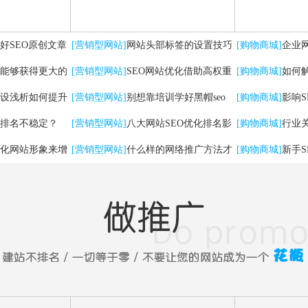
好SEO原创文章
[营销型网站]
网站头部标签的设置技巧
[购物商城]
企业
能够获得更大的
及优化方法
[营销型网站]
SEO网站优化借助高权重
有哪些
[购物商城]
如何
设浅析如何提升
自媒体平台实现快速排名
[营销型网站]
别想靠培训学好黑帽seo
[购物商城]
影响
排名不稳定？
[营销型网站]
八大网站SEO优化排名影
[购物商城]
行业
化网站形象来增
响因素
[营销型网站]
什么样的网络推广方法才
法
[购物商城]
新手
能带来实在流量！
问题