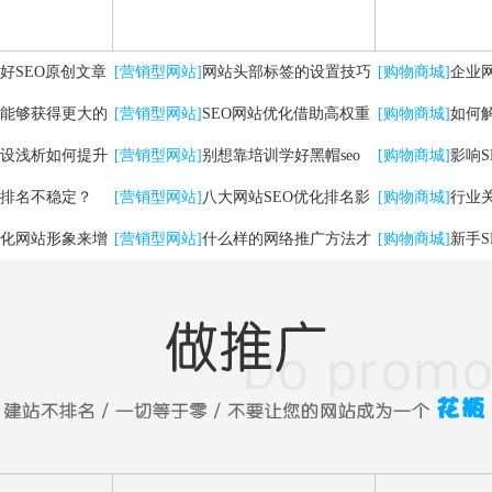
好SEO原创文章
[营销型网站]
网站头部标签的设置技巧
[购物商城]
企业
能够获得更大的
及优化方法
[营销型网站]
SEO网站优化借助高权重
有哪些
[购物商城]
如何
设浅析如何提升
自媒体平台实现快速排名
[营销型网站]
别想靠培训学好黑帽seo
[购物商城]
影响
排名不稳定？
[营销型网站]
八大网站SEO优化排名影
[购物商城]
行业
化网站形象来增
响因素
[营销型网站]
什么样的网络推广方法才
法
[购物商城]
新手
能带来实在流量！
问题