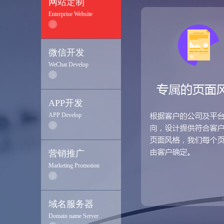
网站定制
Enterprise Website
微信开发
WeChat Develop
APP开发
APP Develop
营销推广
Marketing Promotion
域名服务器
Domain name Server