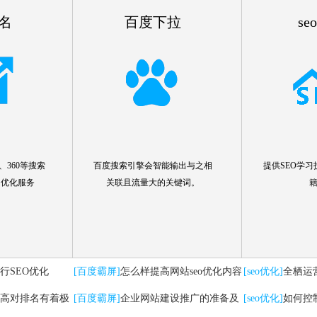
名
百度下拉
se
360等搜索
百度搜索引擎会智能输出与之相
提供SEO学习
名优化服务
关联且流量大的关键词。
行SEO优化
[百度霸屏]
怎么样提高网站seo优化内容
[seo优化]
全栖运
高对排名有着极
[百度霸屏]
企业网站建设推广的准备及
要注意哪些问题
[seo优化]
如何控