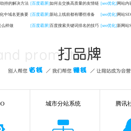
劫持的解决方法
检查工作
[百度霸屏]
如何去交换高质量的友情链
[seo优化]
网站内
优化中域名更换要
接
[百度霸屏]
新站上线前都有哪些准备
些
[seo优化]
网站S
怎么样做
[百度霸屏]
百度搜索关键词排名的技巧
有哪些
[seo优化]
新网站
如何做
O
城市分站系统
腾讯