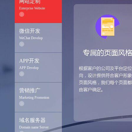
网站定制
Enterprise Website
微信开发
WeChat Develop
APP开发
APP Develop
营销推广
Marketing Promotion
域名服务器
Domain name Server