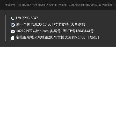
主营业务:东莞网站建设|东莞网站优化|东莞SEO优化推广|品牌网站|手机网站|微信小程序|霸屏推广
139-2293-8042
周一至周六:8:30-18:00 | 技术支持:
大粤信息
1021719774@qq.com
备案号:
粤ICP备18043144号
东莞市东城区东城路283号世博大厦K区1408
[XML]