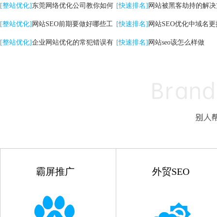
关键词|自然排名优化
[整站优化]
东莞网络优化公司教你如何
高的影响
[快速排名]
网站被黑客劫持的解决
提升网站转化率
[整站优化]
网站SEO前期要做好哪些工
[快速排名]
网站SEO优化中域名更
作
[整站优化]
企业网站优化的常犯错误有
点
[快速排名]
网站seo该怎么样做
哪些
霸屏推广
外贸SEO