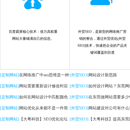
百度霸屏核心技术：借力高权重
外贸SEO，是新型的网络推广营
网站大量铺满自己的信息。
销的整合，通过外贸优化(外贸
SEO)技术，快速把企业的产品关
键词覆盖到百度
[定制网站]
在网络推广中seo思维是一种
[外贸SEO]
网站设计新思路
策略
[定制网站]
网站需要重新设计修改时应
[外贸SEO]
如何设计网站？东莞网
注意哪些问题
[定制网站]
如何在网站设计中匹配颜色
计的核心是什么？
[外贸SEO]
在东莞做网站需要多少
[定制网站]
网站优化从来都不是一件简
[外贸SEO]
网站建设对公司有什么
单的事情
[定制网站]
【大粤科技】SEO优化论坛
助？
[外贸SEO]
【大粤科技】提高东莞