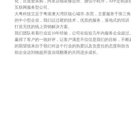
化，百度爱采购，阿里店铺装修运营、微信小程序，APP定制及
互联网服务型公司。
大粤科技立足于粤港澳大湾区核心城市-东莞，主要服务于珠三
的中小型企业，我们以过硬的技术，优质的服务，落地式的培训
打造无忧的线上营销解决方案。
我们团队有着行业近10年经验，公司在短短几年内服务企业超过
赢得了客户的一致好评，让客户满意不仅仅是我们的目标，不断
的期望值来自于我们对这个行业的热爱以及负责任的态度和担当
助企业达到物超所值业绩翻番的共同进步成长。
我们不仅服务