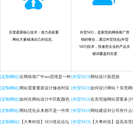
百度霸屏核心技术：借力高权重
外贸SEO，是新型的网络推广营
网站大量铺满自己的信息。
销的整合，通过外贸优化(外贸
SEO)技术，快速把企业的产品关
键词覆盖到百度
[定制网站]
在网络推广中seo思维是一种
[外贸SEO]
网站设计新思路
策略
[定制网站]
网站需要重新设计修改时应
[外贸SEO]
如何设计网站？东莞网
注意哪些问题
[定制网站]
如何在网站设计中匹配颜色
计的核心是什么？
[外贸SEO]
在东莞做网站需要多少
[定制网站]
网站优化从来都不是一件简
[外贸SEO]
网站建设对公司有什么
单的事情
[定制网站]
【大粤科技】SEO优化论坛
助？
[外贸SEO]
【大粤科技】提高东莞