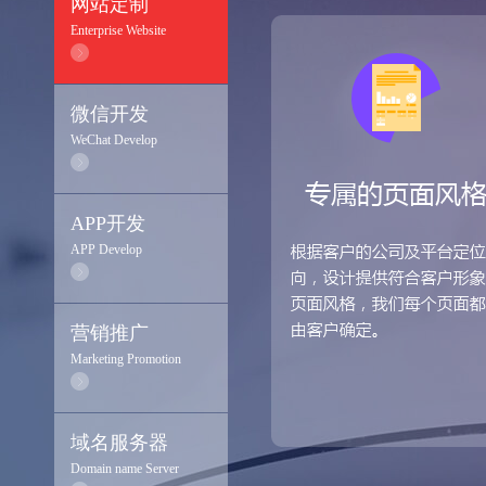
网站定制
Enterprise Website
微信开发
WeChat Develop
APP开发
APP Develop
营销推广
Marketing Promotion
域名服务器
Domain name Server