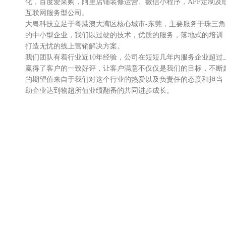
化，百度爱采购，阿里店铺装修运营、微信小程序，APP定制及
互联网服务型公司。
大粤科技立足于粤港澳大湾区核心城市-东莞，主要服务于珠三
的中小型企业，我们以过硬的技术，优质的服务，落地式的培训
打造无忧的线上营销解决方案。
我们团队有着行业近10年经验，公司在短短几年内服务企业超过
赢得了客户的一致好评，让客户满意不仅仅是我们的目标，不断
的期望值来自于我们对这个行业的热爱以及负责任的态度和担当
助企业达到物超所值业绩翻番的共同进步成长。
我们不仅服务