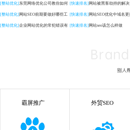
关键词|自然排名优化
[整站优化]
东莞网络优化公司教你如何
高的影响
[快速排名]
网站被黑客劫持的解决
提升网站转化率
[整站优化]
网站SEO前期要做好哪些工
[快速排名]
网站SEO优化中域名更
作
[整站优化]
企业网站优化的常犯错误有
点
[快速排名]
网站seo该怎么样做
哪些
霸屏推广
外贸SEO