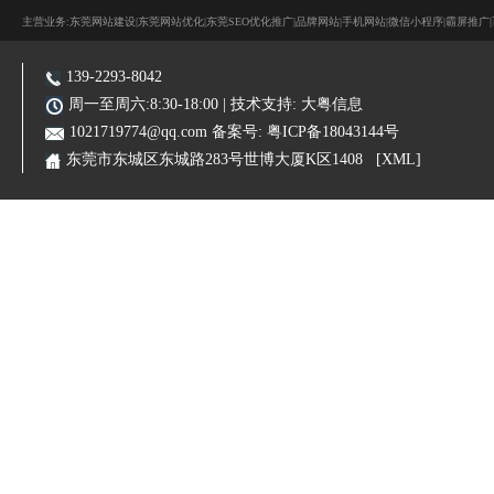
主营业务:东莞网站建设|东莞网站优化|东莞SEO优化推广|品牌网站|手机网站|微信小程序|霸屏推广
139-2293-8042
周一至周六:8:30-18:00 | 技术支持:
大粤信息
1021719774@qq.com
备案号:
粤ICP备18043144号
东莞市东城区东城路283号世博大厦K区1408
[XML]