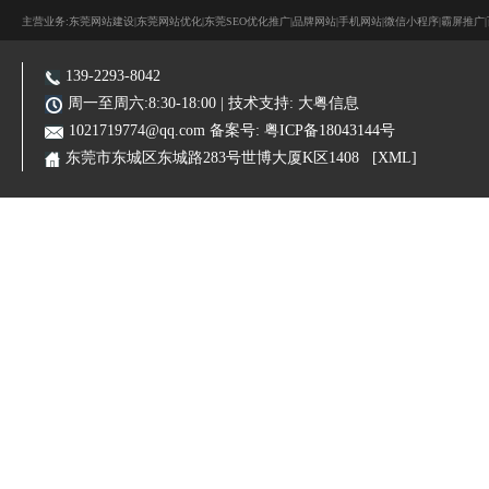
主营业务:东莞网站建设|东莞网站优化|东莞SEO优化推广|品牌网站|手机网站|微信小程序|霸屏推广
139-2293-8042
周一至周六:8:30-18:00 | 技术支持:
大粤信息
1021719774@qq.com
备案号:
粤ICP备18043144号
东莞市东城区东城路283号世博大厦K区1408
[XML]