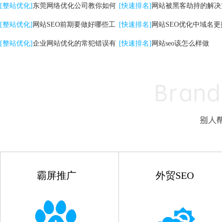
关键词|自然排名优化
[整站优化]
东莞网络优化公司教你如何
高的影响
[快速排名]
网站被黑客劫持的解决
提升网站转化率
[整站优化]
网站SEO前期要做好哪些工
[快速排名]
网站SEO优化中域名更
作
[整站优化]
企业网站优化的常犯错误有
点
[快速排名]
网站seo该怎么样做
哪些
霸屏推广
外贸SEO