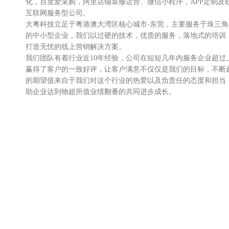
化，百度爱采购，阿里店铺装修运营、微信小程序，APP定制及
互联网服务型公司。
大粤科技立足于粤港澳大湾区核心城市-东莞，主要服务于珠三
的中小型企业，我们以过硬的技术，优质的服务，落地式的培训
打造无忧的线上营销解决方案。
我们团队有着行业近10年经验，公司在短短几年内服务企业超过
赢得了客户的一致好评，让客户满意不仅仅是我们的目标，不断
的期望值来自于我们对这个行业的热爱以及负责任的态度和担当
助企业达到物超所值业绩翻番的共同进步成长。
我们不仅服务