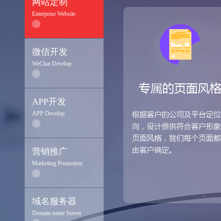
网站定制
Enterprise Website
微信开发
WeChat Develop
APP开发
APP Develop
营销推广
Marketing Promotion
域名服务器
Domain name Server