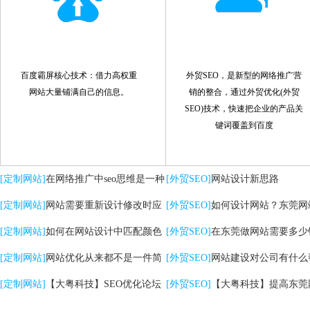
百度霸屏核心技术：借力高权重
外贸SEO，是新型的网络推广营
网站大量铺满自己的信息。
销的整合，通过外贸优化(外贸
SEO)技术，快速把企业的产品关
键词覆盖到百度
[定制网站]
在网络推广中seo思维是一种
[外贸SEO]
网站设计新思路
策略
[定制网站]
网站需要重新设计修改时应
[外贸SEO]
如何设计网站？东莞网
注意哪些问题
[定制网站]
如何在网站设计中匹配颜色
计的核心是什么？
[外贸SEO]
在东莞做网站需要多少
[定制网站]
网站优化从来都不是一件简
[外贸SEO]
网站建设对公司有什么
单的事情
[定制网站]
【大粤科技】SEO优化论坛
助？
[外贸SEO]
【大粤科技】提高东莞