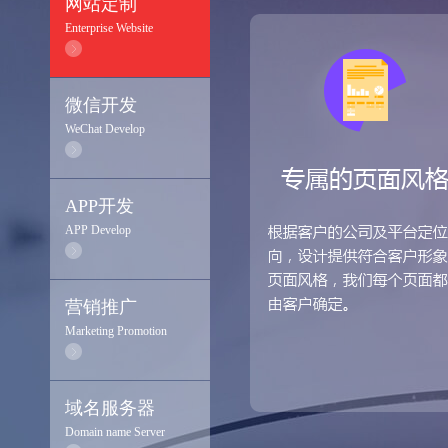
网站定制
Enterprise Website
微信开发
WeChat Develop
APP开发
APP Develop
营销推广
Marketing Promotion
域名服务器
Domain name Server