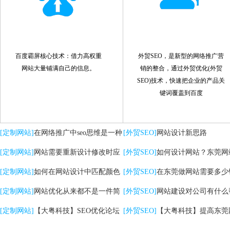
百度霸屏核心技术：借力高权重
外贸SEO，是新型的网络推广营
网站大量铺满自己的信息。
销的整合，通过外贸优化(外贸
SEO)技术，快速把企业的产品关
键词覆盖到百度
[定制网站]
在网络推广中seo思维是一种
[外贸SEO]
网站设计新思路
策略
[定制网站]
网站需要重新设计修改时应
[外贸SEO]
如何设计网站？东莞网
注意哪些问题
[定制网站]
如何在网站设计中匹配颜色
计的核心是什么？
[外贸SEO]
在东莞做网站需要多少
[定制网站]
网站优化从来都不是一件简
[外贸SEO]
网站建设对公司有什么
单的事情
[定制网站]
【大粤科技】SEO优化论坛
助？
[外贸SEO]
【大粤科技】提高东莞