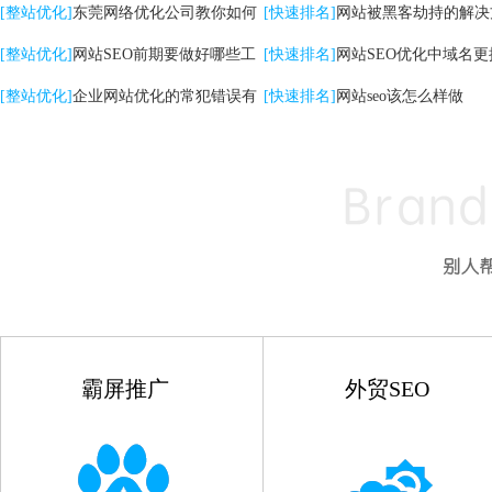
关键词|自然排名优化
[整站优化]
东莞网络优化公司教你如何
高的影响
[快速排名]
网站被黑客劫持的解决
提升网站转化率
[整站优化]
网站SEO前期要做好哪些工
[快速排名]
网站SEO优化中域名更
作
[整站优化]
企业网站优化的常犯错误有
点
[快速排名]
网站seo该怎么样做
哪些
霸屏推广
外贸SEO