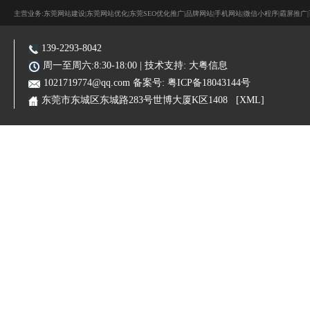
主营业务:东莞网站建设|东莞网站优化|东莞SEO优化推广|品牌网站|手机网站|微信小程序|霸屏推广
139-2293-8042
周一至周六:8:30-18:00 | 技术支持:
大粤信息
1021719774@qq.com
备案号:
粤ICP备18043144号
东莞市东城区东城路283号世博大厦K区1408
[XML]