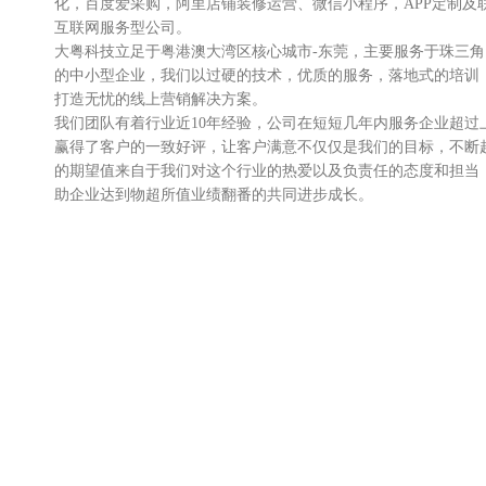
化，百度爱采购，阿里店铺装修运营、微信小程序，APP定制及
互联网服务型公司。
大粤科技立足于粤港澳大湾区核心城市-东莞，主要服务于珠三
的中小型企业，我们以过硬的技术，优质的服务，落地式的培训
打造无忧的线上营销解决方案。
我们团队有着行业近10年经验，公司在短短几年内服务企业超过
赢得了客户的一致好评，让客户满意不仅仅是我们的目标，不断
的期望值来自于我们对这个行业的热爱以及负责任的态度和担当
助企业达到物超所值业绩翻番的共同进步成长。
我们不仅服务