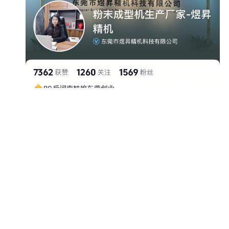
煜昇精机
煜昇精机