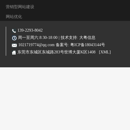
营销型网站建设
网站优化
阿里装修运营
139-2293-8042
主营业务:东莞网站建设|东莞网站优化|东莞SEO优化推广|品牌网站|手机网站|微信小程序|霸屏推广
周一至周六:8:30-18:00 | 技术支持:
大粤信息
1021719774@qq.com
备案号:
粤ICP备18043144号
东莞市东城区东城路283号世博大厦K区1408
[XML]