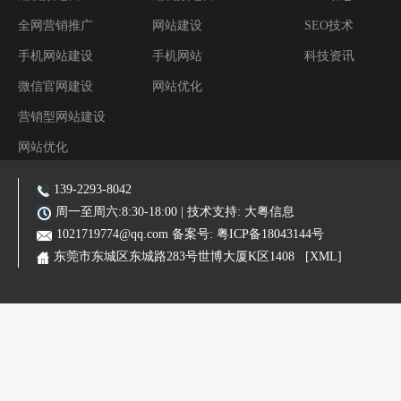
全网营销推广
网站建设
SEO技术
手机网站建设
手机网站
科技资讯
微信官网建设
网站优化
营销型网站建设
网站优化
阿里装修运营
139-2293-8042
主营业务:东莞网站建设|东莞网站优化|东莞SEO优化推广|品牌网站|手机网站|微信小程序|霸屏推广
周一至周六:8:30-18:00 | 技术支持:
大粤信息
1021719774@qq.com
备案号:
粤ICP备18043144号
东莞市东城区东城路283号世博大厦K区1408
[XML]