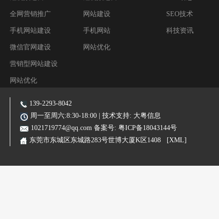
全网营销推广
网站建设
SEO技术
手机网站建设
手机网站
科技资讯
微信官网建设
网站优化
营销型网站建设
网站优化
阿里装修运营
139-2293-8042
主营业务:东莞网站建设|东莞网站优化|东莞SEO优化推广|品牌网站|手机网站|微信小程序|霸屏推广
周一至周六:8:30-18:00 | 技术支持:
大粤信息
1021719774@qq.com
备案号:
粤ICP备18043144号
东莞市东城区东城路283号世博大厦K区1408
[XML]