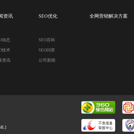
闻资讯
SEO优化
全网营销解决方案
EO动态
SEO百科
EO技术
SEO问答
技资讯
公司新闻
微信小程序|霸屏推广|百度爱采购
号
ML]