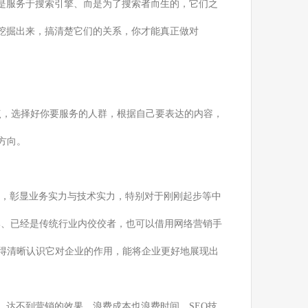
不是服务于搜索引擎、而是为了搜索者而生的，它们之
求挖掘出来，搞清楚它们的关系，你才能真正做对
点，选择好你要服务的人群，根据自己要表达的内容，
方向。
争力，彰显业务实力与技术实力，特别对于刚刚起步等中
牌、已经是传统行业内佼佼者，也可以借用网络营销手
先得清晰认识它对企业的作用，能将企业更好地展现出
，达不到营销的效果，浪费成本也浪费时间。SEO技