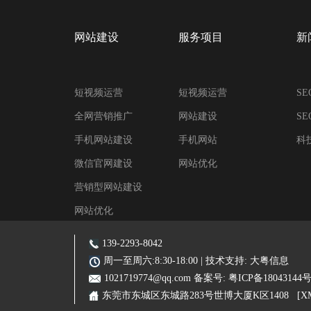
网站建设
服务项目
新
短视频运营
短视频运营
S
全网营销推广
网站建设
S
手机网站建设
手机网站
科
微信官网建设
网站优化
营销型网站建设
网站优化
阿里装修运营
139-2293-8042
主营业务:东莞网站建设|东莞网站优化|东莞SEO优化推广|品牌网站|手机网站|
周一至周六:8:30-18:00 | 技术支持:
大粤信息
1021719774@qq.com
备案号:
粤ICP备18043144
东莞市东城区东城路283号世博大厦K区1408
[X