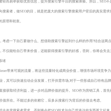
索者轻而易举获取优质信息，提升搜索引擎平台的搜索体验。所以，SEO
定向搜索者，做SEO的目，就是把庞大的搜索引擎搜索用户背后的真实需
擎的原理和初衷。
时，考虑一下自己要做什么、想借助搜索引擎起到什么样的作用?结合这两
O，不仅能给自己带来价值，还能获得搜索引擎的好感，否则，你将会失去
添堵
Seoer带来可观的流量，将这些流量转化成商业价值，增强市场环境竞
业，其可以快速拉动企业发展，打开供需市场;对于一些形成自己特有品
直接获取经济利益，进一步对品牌价值的提升。SEO作为营销工具，首
价值所在。不能过多的依赖它，应多从搜索行为背后的价值去考虑。
想去改变搜索者需求，否则将会把SEO技术与自己想表达的东西孤立起来