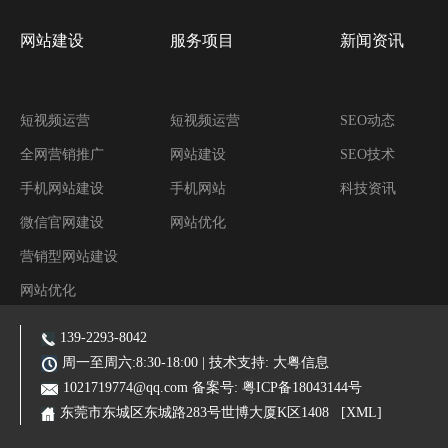
网站建设
服务项目
新闻资讯
短视频运营
短视频运营
SEO动态
全网营销推广
网站建设
SEO技术
手机网站建设
手机网站
科技资讯
微信官网建设
网站优化
营销型网站建设
网站优化
阿里装修运营
139-2293-8042
主营业务:东莞网站建设|东莞网站优化|东莞SEO优化推广|品牌网站|手机网站|微信小程序|霸屏推广
周一至周六:8:30-18:00 | 技术支持:
大粤信息
1021719774@qq.com
备案号:
粤ICP备18043144号
东莞市东城区东城路283号世博大厦K区1408
[XML]