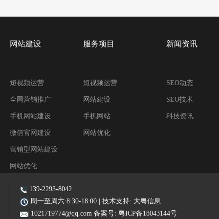
网站建设
服务项目
新闻资讯
短视频运营
短视频运营
SEO动态
全网营销推广
网站建设
SEO技术
手机网站建设
手机网站
科技资讯
微信官网建设
网站优化
营销型网站建设
网站优化
阿里装修运营
139-2293-8042
主营业务:东莞网站建设|东莞网站优化|东莞SEO优化推广|品牌网站|手机网站|微信小程序|霸屏推广
周一至周六:8:30-18:00 | 技术支持:
大粤信息
1021719774@qq.com
备案号:
粤ICP备18043144号