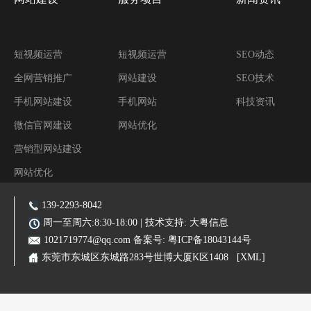
短视频运营
短视频运营
SEO动态
全网营销推广
网站建设
SEO技术
手机网站建设
手机网站
科技资讯
微信官网建设
网站优化
营销型网站建设
网站优化
阿里装修运营
139-2293-8042
主营业务:东莞网站建设|东莞网站优化|东莞SEO优化推广|品牌网站|手机网站|微信小程序|霸屏推广
周一至周六:8:30-18:00 | 技术支持:
大粤信息
1021719774@qq.com
备案号:
粤ICP备18043144号
东莞市东城区东城路283号世博大厦K区1408
[XML]