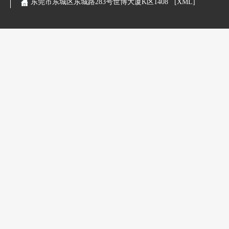
东莞市东城区东城路283号世博大厦K区1408
[XML]