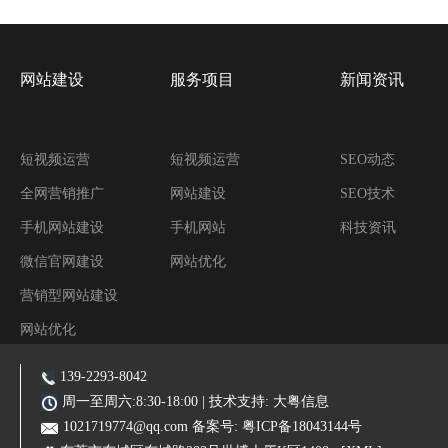
网站建设
服务项目
新闻资讯
短视频运营
短视频运营
SEO动态
全网营销推广
网站建设
SEO技术
手机网站建设
手机网站
科技资讯
微信官网建设
网站优化
营销型网站建设
网站优化
阿里装修运营
139-2293-8042
主营业务:东莞网站建设|东莞网站优化|东莞SEO优化推广|品牌网站|手机网站|微信小程序|霸屏推广
周一至周六:8:30-18:00 | 技术支持:
大粤信息
1021719774@qq.com
备案号:
粤ICP备18043144号