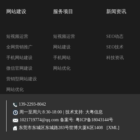
网站建设
服务项目
新闻资讯
短视频运营
短视频运营
SEO动态
全网营销推广
网站建设
SEO技术
手机网站建设
手机网站
科技资讯
微信官网建设
网站优化
营销型网站建设
网站优化
阿里装修运营
139-2293-8042
主营业务:东莞网站建设|东莞网站优化|东莞SEO优化推广|品牌网站|手机网站|微信小程序|霸屏推广
周一至周六:8:30-18:00 | 技术支持:
大粤信息
1021719774@qq.com
备案号:
粤ICP备18043144号
东莞市东城区东城路283号世博大厦K区1408
[XML]