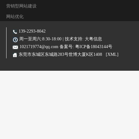
营销型网站建设
网站优化
阿里装修运营
139-2293-8042
主营业务:东莞网站建设|东莞网站优化|东莞SEO优化推广|品牌网站|手机网站|微信小程序|霸屏推广
周一至周六:8:30-18:00 | 技术支持:
大粤信息
1021719774@qq.com
备案号:
粤ICP备18043144号
东莞市东城区东城路283号世博大厦K区1408
[XML]