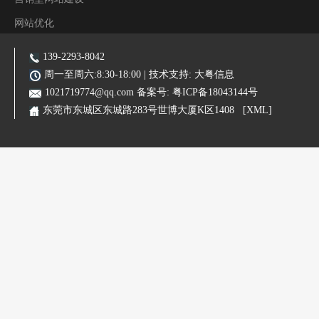
网站优化
阿里装修运营
139-2293-8042
主营业务:东莞网站建设|东莞网站优化|东莞SEO优化推广|品牌网站|手机网站|微信小程序|霸屏推广
周一至周六:8:30-18:00 | 技术支持:
大粤信息
1021719774@qq.com
备案号:
粤ICP备18043144号
东莞市东城区东城路283号世博大厦K区1408
[XML]