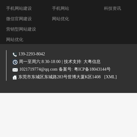
手机网站建设
手机网站
科技资讯
微信官网建设
网站优化
营销型网站建设
网站优化
阿里装修运营
139-2293-8042
主营业务:东莞网站建设|东莞网站优化|东莞SEO优化推广|品牌网站|手机网站|微信小程序|霸屏推广
周一至周六:8:30-18:00 | 技术支持:
大粤信息
1021719774@qq.com
备案号:
粤ICP备18043144号
东莞市东城区东城路283号世博大厦K区1408
[XML]