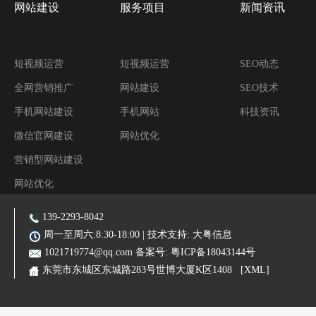
网站建设
服务项目
新闻资讯
短视频运营
短视频运营
SEO动态
全网营销推广
网站建设
SEO技术
手机网站建设
手机网站
科技资讯
微信官网建设
网站优化
营销型网站建设
网站优化
阿里装修运营
139-2293-8042
主营业务:东莞网站建设|东莞网站优化|东莞SEO优化推广|品牌网站|手机网站|微信小程序|霸屏推广
周一至周六:8:30-18:00 | 技术支持:
大粤信息
1021719774@qq.com
备案号:
粤ICP备18043144号
东莞市东城区东城路283号世博大厦K区1408
[XML]