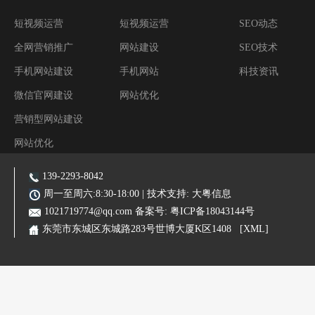
短视频运营
短视频运营
SEO动态
全网营销推广
网站建设
SEO技术
手机网站建设
手机网站
科技资讯
微信官网建设
网站优化
营销型网站建设
网站优化
阿里装修运营
139-2293-8042
主营业务:东莞网站建设|东莞网站优化|东莞SEO优化推广|品牌网站|手机网站|微信小程序|霸屏推广
周一至周六:8:30-18:00 | 技术支持:
大粤信息
1021719774@qq.com
备案号:
粤ICP备18043144号
东莞市东城区东城路283号世博大厦K区1408
[XML]