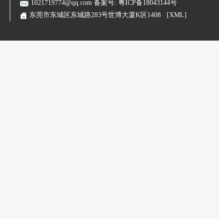
1021719774@qq.com
备案号:
粤ICP备18043144号
东莞市东城区东城路283号世博大厦K区1408
[XML]