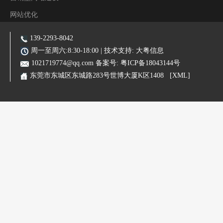
网站优化
阿里装修运营
139-2293-8042
主营业务:东莞网站建设|东莞网站优化|东莞SEO优化推广|品牌网站|手机网站|微信小程序|霸屏推广
周一至周六:8:30-18:00 | 技术支持:
大粤信息
1021719774@qq.com
备案号:
粤ICP备18043144号
东莞市东城区东城路283号世博大厦K区1408
[XML]